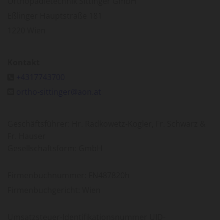
Orthopädietechnik Sittinger GmbH
Eßlinger Hauptstraße 181
1220 Wien
Kontakt
+4317743700

ortho-sittinger@aon.at

Geschäftsführer: Hr. Radkowetz-Kogler, Fr. Schwarz &
Fr. Hauser
Gesellschaftsform: GmbH
Firmenbuchnummer: FN487820h
Firmenbuchgericht: Wien
Umsatzsteuer-Identifikationsnummer UID-